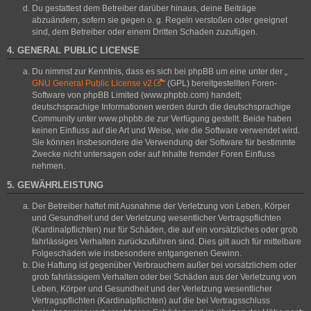
Du gestattest dem Betreiber darüber hinaus, deine Beiträge
abzuändern, sofern sie gegen o. g. Regeln verstoßen oder geeignet
sind, dem Betreiber oder einem Dritten Schaden zuzufügen.
4. GENERAL PUBLIC LICENSE
Du nimmst zur Kenntnis, dass es sich bei phpBB um eine unter der „
GNU General Public License v2
“ (GPL) bereitgestellten Foren-
Software von phpBB Limited (www.phpbb.com) handelt;
deutschsprachige Informationen werden durch die deutschsprachige
Community unter www.phpbb.de zur Verfügung gestellt. Beide haben
keinen Einfluss auf die Art und Weise, wie die Software verwendet wird.
Sie können insbesondere die Verwendung der Software für bestimmte
Zwecke nicht untersagen oder auf Inhalte fremder Foren Einfluss
nehmen.
5. GEWÄHRLEISTUNG
Der Betreiber haftet mit Ausnahme der Verletzung von Leben, Körper
und Gesundheit und der Verletzung wesentlicher Vertragspflichten
(Kardinalpflichten) nur für Schäden, die auf ein vorsätzliches oder grob
fahrlässiges Verhalten zurückzuführen sind. Dies gilt auch für mittelbare
Folgeschäden wie insbesondere entgangenen Gewinn.
Die Haftung ist gegenüber Verbrauchern außer bei vorsätzlichem oder
grob fahrlässigem Verhalten oder bei Schäden aus der Verletzung von
Leben, Körper und Gesundheit und der Verletzung wesentlicher
Vertragspflichten (Kardinalpflichten) auf die bei Vertragsschluss