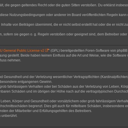
thält, die gegen geltendes Recht oder die guten Sitten verstoßen. Du erklärst insbe
 diese Nutzungsbedingungen oder anderer im Board veröffentlichten Regeln kann 
Inhalte von Beiträgen übernimmt, die er nicht selbst erstellt hat oder die er nicht
n, sofern sie gegen o. g. Regeln verstoßen oder geeignet sind, dem Betreiber ode
 General Public License v2
“ (GPL) bereitgestellten Foren-Software von phpB
g gestellt. Beide haben keinen Einfluss auf die Art und Weise, wie die Software
nfluss nehmen.
 Gesundheit und der Verletzung wesentlicher Vertragspflichten (Kardinalpflichten) 
 insbesondere entgangenen Gewinn.
grob fahrlässigem Verhalten oder bei Schäden aus der Verletzung von Leben, Körp
sehbaren Schäden und im übrigen der Höhe nach auf die vertragstypischen Durchsch
Leben, Körper und Gesundheit oder vorsätzlichem oder grob fahrlässigem Verhalte
hschnittsschäden begrenzt. Dies gilt auch für mittelbare Schäden, insbesondere
ten der Mitarbeiter und Erfüllungsgehilfen des Betreibers.
 unberührt.