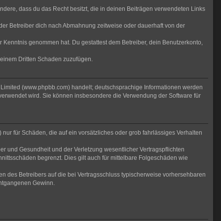
sondere, dass du das Recht besitzt, die in deinen Beiträgen verwendeten Links
der Betreiber dich nach Abmahnung zeitweise oder dauerhaft von der
 zur Kenntnis genommen hat. Du gestattest dem Betreiber, dein Benutzerkonto,
r einem Dritten Schaden zuzufügen.
B Limited (www.phpbb.com) handelt; deutschsprachige Informationen werden
 verwendet wird. Sie können insbesondere die Verwendung der Software für
nur für Schäden, die auf ein vorsätzliches oder grob fahrlässiges Verhalten
er und Gesundheit und der Verletzung wesentlicher Vertragspflichten
nittsschäden begrenzt. Dies gilt auch für mittelbare Folgeschäden wie
n des Betreibers auf die bei Vertragsschluss typischerweise vorhersehbaren
 entgangenen Gewinn.