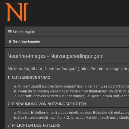
Schnellzugriff
Neutrino-Images
Neutrino-Images - Nutzungsbedingungen
Mit dem Zugriff auf „Neutrino-Images“ („https://neutrino-images.d
1. NUTZUNGSVERTRAG
Mit dem Zugriff auf „Neutrino-Images“ (im Folgenden „das Board“) sch
Wenn du mit diesen Regelungen nicht einverstanden bist, so darfst du d
Der Nutzungsvertrag wird auf unbestimmte Zeit geschlossen und kann v
2. EINRÄUMUNG VON NUTZUNGSRECHTEN
Mit dem Erstellen eines Beitrags erteilst du dem Betreiber ein einfac
Das Nutzungsrecht nach Punkt 2, Unterpunkt a bleibt auch nach Künd
3. PFLICHTEN DES NUTZERS