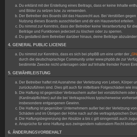
Du erklärst mit der Erstellung eines Beitrags, dass er keine Inhalte en
und Bilder zu setzen bzw. zu verwenden.
Der Betreiber des Boards übt das Hausrecht aus. Bei Verstößen gegen
Nutzung dieses Boards ausschließen und dir ein Hausverbot erteilen.
Du nimmst zur Kenntnis, dass der Betreiber keine Verantwortung für die 
Beiträge und Funktionen jederzeit zu löschen oder zu sperren.
Du gestattest dem Betreiber darüber hinaus, deine Beiträge abzuänder
4. GENERAL PUBLIC LICENSE
Du nimmst zur Kenntnis, dass es sich bei phpBB um eine unter der „
GNU
durch die deutschsprachige Community unter www.phpbb.de zur Verfügun
bestimmte Zwecke nicht untersagen oder auf Inhalte fremder Foren Ei
5. GEWÄHRLEISTUNG
Der Betreiber haftet mit Ausnahme der Verletzung von Leben, Körper und
zurückzuführen sind. Dies gilt auch für mittelbare Folgeschäden wie
Die Haftung ist gegenüber Verbrauchern außer bei vorsätzlichem oder 
(Kardinalpflichten) auf die bei Vertragsschluss typischerweise vorher
insbesondere entgangenen Gewinn.
Die Haftung ist gegenüber Unternehmern außer bei der Verletzung von 
Schäden und im Übrigen der Höhe nach auf die vertragstypischen Durc
Die Haftungsbegrenzung der Absätze a bis c gilt sinngemäß auch zuguns
Ansprüche für eine Haftung aus zwingendem nationalem Recht bleiben
6. ÄNDERUNGSVORBEHALT