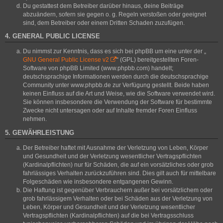
Du gestattest dem Betreiber darüber hinaus, deine Beiträge
abzuändern, sofern sie gegen o. g. Regeln verstoßen oder geeignet
sind, dem Betreiber oder einem Dritten Schaden zuzufügen.
4. GENERAL PUBLIC LICENSE
Du nimmst zur Kenntnis, dass es sich bei phpBB um eine unter der „
GNU General Public License v2
“ (GPL) bereitgestellten Foren-
Software von phpBB Limited (www.phpbb.com) handelt;
deutschsprachige Informationen werden durch die deutschsprachige
Community unter www.phpbb.de zur Verfügung gestellt. Beide haben
keinen Einfluss auf die Art und Weise, wie die Software verwendet wird.
Sie können insbesondere die Verwendung der Software für bestimmte
Zwecke nicht untersagen oder auf Inhalte fremder Foren Einfluss
nehmen.
5. GEWÄHRLEISTUNG
Der Betreiber haftet mit Ausnahme der Verletzung von Leben, Körper
und Gesundheit und der Verletzung wesentlicher Vertragspflichten
(Kardinalpflichten) nur für Schäden, die auf ein vorsätzliches oder grob
fahrlässiges Verhalten zurückzuführen sind. Dies gilt auch für mittelbare
Folgeschäden wie insbesondere entgangenen Gewinn.
Die Haftung ist gegenüber Verbrauchern außer bei vorsätzlichem oder
grob fahrlässigem Verhalten oder bei Schäden aus der Verletzung von
Leben, Körper und Gesundheit und der Verletzung wesentlicher
Vertragspflichten (Kardinalpflichten) auf die bei Vertragsschluss