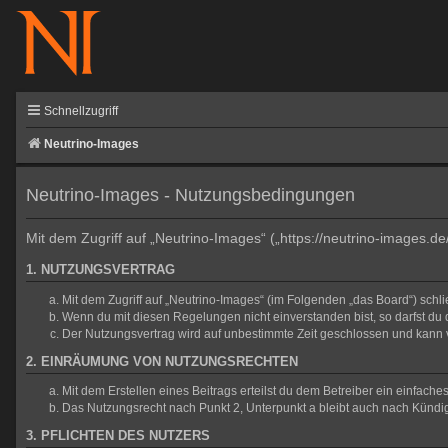
Schnellzugriff
Neutrino-Images
Neutrino-Images - Nutzungsbedingungen
Mit dem Zugriff auf „Neutrino-Images“ („https://neutrino-images.d
1. NUTZUNGSVERTRAG
Mit dem Zugriff auf „Neutrino-Images“ (im Folgenden „das Board“) sch
Wenn du mit diesen Regelungen nicht einverstanden bist, so darfst du d
Der Nutzungsvertrag wird auf unbestimmte Zeit geschlossen und kann v
2. EINRÄUMUNG VON NUTZUNGSRECHTEN
Mit dem Erstellen eines Beitrags erteilst du dem Betreiber ein einfac
Das Nutzungsrecht nach Punkt 2, Unterpunkt a bleibt auch nach Künd
3. PFLICHTEN DES NUTZERS