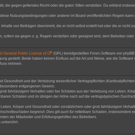
thält, die gegen geltendes Recht oder die guten Sitten verstoßen. Du erklärst insbe
 diese Nutzungsbedingungen oder anderer im Board veröffentlichten Regeln kann 
Inhalte von Beiträgen übernimmt, die er nicht selbst erstellt hat oder die er nicht
n, sofern sie gegen o. g. Regeln verstoßen oder geeignet sind, dem Betreiber ode
 General Public License v2
“ (GPL) bereitgestellten Foren-Software von phpB
g gestellt. Beide haben keinen Einfluss auf die Art und Weise, wie die Software
nfluss nehmen.
 Gesundheit und der Verletzung wesentlicher Vertragspflichten (Kardinalpflichten) 
 insbesondere entgangenen Gewinn.
grob fahrlässigem Verhalten oder bei Schäden aus der Verletzung von Leben, Körp
sehbaren Schäden und im übrigen der Höhe nach auf die vertragstypischen Durchsch
Leben, Körper und Gesundheit oder vorsätzlichem oder grob fahrlässigem Verhalte
hschnittsschäden begrenzt. Dies gilt auch für mittelbare Schäden, insbesondere
ten der Mitarbeiter und Erfüllungsgehilfen des Betreibers.
 unberührt.