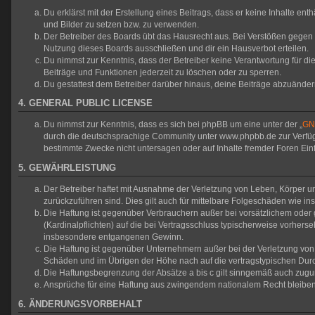
Du erklärst mit der Erstellung eines Beitrags, dass er keine Inhalte en
und Bilder zu setzen bzw. zu verwenden.
Der Betreiber des Boards übt das Hausrecht aus. Bei Verstößen gegen
Nutzung dieses Boards ausschließen und dir ein Hausverbot erteilen.
Du nimmst zur Kenntnis, dass der Betreiber keine Verantwortung für die 
Beiträge und Funktionen jederzeit zu löschen oder zu sperren.
Du gestattest dem Betreiber darüber hinaus, deine Beiträge abzuänder
4. GENERAL PUBLIC LICENSE
Du nimmst zur Kenntnis, dass es sich bei phpBB um eine unter der „
GNU
durch die deutschsprachige Community unter www.phpbb.de zur Verfügun
bestimmte Zwecke nicht untersagen oder auf Inhalte fremder Foren Ei
5. GEWÄHRLEISTUNG
Der Betreiber haftet mit Ausnahme der Verletzung von Leben, Körper und
zurückzuführen sind. Dies gilt auch für mittelbare Folgeschäden wie
Die Haftung ist gegenüber Verbrauchern außer bei vorsätzlichem oder 
(Kardinalpflichten) auf die bei Vertragsschluss typischerweise vorher
insbesondere entgangenen Gewinn.
Die Haftung ist gegenüber Unternehmern außer bei der Verletzung von 
Schäden und im Übrigen der Höhe nach auf die vertragstypischen Durc
Die Haftungsbegrenzung der Absätze a bis c gilt sinngemäß auch zuguns
Ansprüche für eine Haftung aus zwingendem nationalem Recht bleiben
6. ÄNDERUNGSVORBEHALT