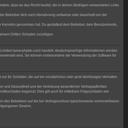
sondere, dass du das Recht besitzt, die in deinen Beiträgen verwendeten Links
der Betreiber dich nach Abmahnung zeitweise oder dauerhaft von der
 zur Kenntnis genommen hat. Du gestattest dem Betreiber, dein Benutzerkonto,
r einem Dritten Schaden zuzufügen.
B Limited (www.phpbb.com) handelt; deutschsprachige Informationen werden
 verwendet wird. Sie können insbesondere die Verwendung der Software für
nur für Schäden, die auf ein vorsätzliches oder grob fahrlässiges Verhalten
er und Gesundheit und der Verletzung wesentlicher Vertragspflichten
nittsschäden begrenzt. Dies gilt auch für mittelbare Folgeschäden wie
n des Betreibers auf die bei Vertragsschluss typischerweise vorhersehbaren
 entgangenen Gewinn.