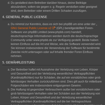
Du gestattest dem Betreiber darüber hinaus, deine Beiträge
abzuändern, sofern sie gegen o. g. Regeln verstoßen oder geeignet
sind, dem Betreiber oder einem Dritten Schaden zuzufügen.
4. GENERAL PUBLIC LICENSE
Du nimmst zur Kenntnis, dass es sich bei phpBB um eine unter der „
GNU General Public License v2
“ (GPL) bereitgestellten Foren-
Software von phpBB Limited (www.phpbb.com) handelt;
deutschsprachige Informationen werden durch die deutschsprachige
Community unter www.phpbb.de zur Verfügung gestellt. Beide haben
keinen Einfluss auf die Art und Weise, wie die Software verwendet wird.
Sie können insbesondere die Verwendung der Software für bestimmte
Zwecke nicht untersagen oder auf Inhalte fremder Foren Einfluss
nehmen.
5. GEWÄHRLEISTUNG
Der Betreiber haftet mit Ausnahme der Verletzung von Leben, Körper
und Gesundheit und der Verletzung wesentlicher Vertragspflichten
(Kardinalpflichten) nur für Schäden, die auf ein vorsätzliches oder grob
fahrlässiges Verhalten zurückzuführen sind. Dies gilt auch für mittelbare
Folgeschäden wie insbesondere entgangenen Gewinn.
Die Haftung ist gegenüber Verbrauchern außer bei vorsätzlichem oder
grob fahrlässigem Verhalten oder bei Schäden aus der Verletzung von
Leben, Körper und Gesundheit und der Verletzung wesentlicher
Vertragspflichten (Kardinalpflichten) auf die bei Vertragsschluss