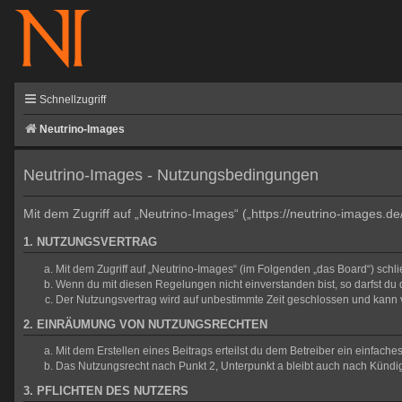
Schnellzugriff
Neutrino-Images
Neutrino-Images - Nutzungsbedingungen
Mit dem Zugriff auf „Neutrino-Images“ („https://neutrino-images.d
1. NUTZUNGSVERTRAG
Mit dem Zugriff auf „Neutrino-Images“ (im Folgenden „das Board“) sch
Wenn du mit diesen Regelungen nicht einverstanden bist, so darfst du d
Der Nutzungsvertrag wird auf unbestimmte Zeit geschlossen und kann v
2. EINRÄUMUNG VON NUTZUNGSRECHTEN
Mit dem Erstellen eines Beitrags erteilst du dem Betreiber ein einfac
Das Nutzungsrecht nach Punkt 2, Unterpunkt a bleibt auch nach Künd
3. PFLICHTEN DES NUTZERS