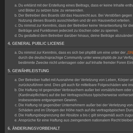
Du erklärst mit der Erstellung eines Beitrags, dass er keine Inhalte en
und Bilder zu setzen bzw. zu verwenden.
Der Betreiber des Boards übt das Hausrecht aus. Bei Verstößen gegen
Nutzung dieses Boards ausschließen und dir ein Hausverbot erteilen.
Du nimmst zur Kenntnis, dass der Betreiber keine Verantwortung für die 
Beiträge und Funktionen jederzeit zu löschen oder zu sperren.
Du gestattest dem Betreiber darüber hinaus, deine Beiträge abzuänder
4. GENERAL PUBLIC LICENSE
Du nimmst zur Kenntnis, dass es sich bei phpBB um eine unter der „
GNU
durch die deutschsprachige Community unter www.phpbb.de zur Verfügun
bestimmte Zwecke nicht untersagen oder auf Inhalte fremder Foren Ei
5. GEWÄHRLEISTUNG
Der Betreiber haftet mit Ausnahme der Verletzung von Leben, Körper und
zurückzuführen sind. Dies gilt auch für mittelbare Folgeschäden wie
Die Haftung ist gegenüber Verbrauchern außer bei vorsätzlichem oder 
(Kardinalpflichten) auf die bei Vertragsschluss typischerweise vorher
insbesondere entgangenen Gewinn.
Die Haftung ist gegenüber Unternehmern außer bei der Verletzung von 
Schäden und im Übrigen der Höhe nach auf die vertragstypischen Durc
Die Haftungsbegrenzung der Absätze a bis c gilt sinngemäß auch zuguns
Ansprüche für eine Haftung aus zwingendem nationalem Recht bleiben
6. ÄNDERUNGSVORBEHALT