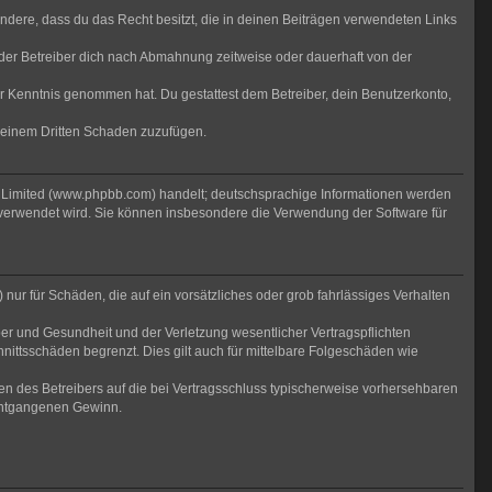
sondere, dass du das Recht besitzt, die in deinen Beiträgen verwendeten Links
der Betreiber dich nach Abmahnung zeitweise oder dauerhaft von der
 zur Kenntnis genommen hat. Du gestattest dem Betreiber, dein Benutzerkonto,
r einem Dritten Schaden zuzufügen.
B Limited (www.phpbb.com) handelt; deutschsprachige Informationen werden
 verwendet wird. Sie können insbesondere die Verwendung der Software für
nur für Schäden, die auf ein vorsätzliches oder grob fahrlässiges Verhalten
er und Gesundheit und der Verletzung wesentlicher Vertragspflichten
nittsschäden begrenzt. Dies gilt auch für mittelbare Folgeschäden wie
n des Betreibers auf die bei Vertragsschluss typischerweise vorhersehbaren
 entgangenen Gewinn.