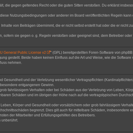
thält, die gegen geltendes Recht oder die guten Sitten verstoßen. Du erklärst insbe
 diese Nutzungsbedingungen oder anderer im Board veröffentlichten Regeln kann 
Inhalte von Beiträgen übernimmt, die er nicht selbst erstellt hat oder die er nicht
n, sofern sie gegen o. g. Regeln verstoßen oder geeignet sind, dem Betreiber ode
 General Public License v2
“ (GPL) bereitgestellten Foren-Software von phpB
g gestellt. Beide haben keinen Einfluss auf die Art und Weise, wie die Software
nfluss nehmen.
 Gesundheit und der Verletzung wesentlicher Vertragspflichten (Kardinalpflichten) 
 insbesondere entgangenen Gewinn.
grob fahrlässigem Verhalten oder bei Schäden aus der Verletzung von Leben, Körp
sehbaren Schäden und im übrigen der Höhe nach auf die vertragstypischen Durchsch
Leben, Körper und Gesundheit oder vorsätzlichem oder grob fahrlässigem Verhalte
hschnittsschäden begrenzt. Dies gilt auch für mittelbare Schäden, insbesondere
ten der Mitarbeiter und Erfüllungsgehilfen des Betreibers.
 unberührt.