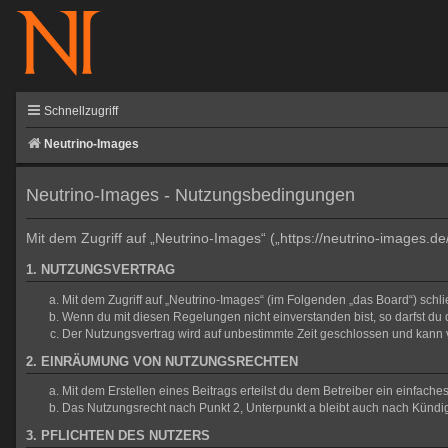
Schnellzugriff
Neutrino-Images
Neutrino-Images - Nutzungsbedingungen
Mit dem Zugriff auf „Neutrino-Images“ („https://neutrino-images.d
1. NUTZUNGSVERTRAG
Mit dem Zugriff auf „Neutrino-Images“ (im Folgenden „das Board“) sch
Wenn du mit diesen Regelungen nicht einverstanden bist, so darfst du d
Der Nutzungsvertrag wird auf unbestimmte Zeit geschlossen und kann v
2. EINRÄUMUNG VON NUTZUNGSRECHTEN
Mit dem Erstellen eines Beitrags erteilst du dem Betreiber ein einfac
Das Nutzungsrecht nach Punkt 2, Unterpunkt a bleibt auch nach Künd
3. PFLICHTEN DES NUTZERS