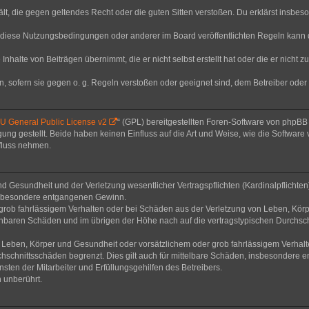
thält, die gegen geltendes Recht oder die guten Sitten verstoßen. Du erklärst insbe
 diese Nutzungsbedingungen oder anderer im Board veröffentlichten Regeln kann 
Inhalte von Beiträgen übernimmt, die er nicht selbst erstellt hat oder die er nicht
n, sofern sie gegen o. g. Regeln verstoßen oder geeignet sind, dem Betreiber ode
 General Public License v2
“ (GPL) bereitgestellten Foren-Software von phpB
g gestellt. Beide haben keinen Einfluss auf die Art und Weise, wie die Software
nfluss nehmen.
 Gesundheit und der Verletzung wesentlicher Vertragspflichten (Kardinalpflichten) 
 insbesondere entgangenen Gewinn.
grob fahrlässigem Verhalten oder bei Schäden aus der Verletzung von Leben, Körp
sehbaren Schäden und im übrigen der Höhe nach auf die vertragstypischen Durchsch
Leben, Körper und Gesundheit oder vorsätzlichem oder grob fahrlässigem Verhalte
hschnittsschäden begrenzt. Dies gilt auch für mittelbare Schäden, insbesondere
ten der Mitarbeiter und Erfüllungsgehilfen des Betreibers.
 unberührt.