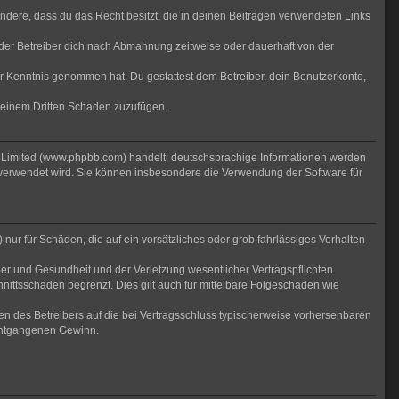
sondere, dass du das Recht besitzt, die in deinen Beiträgen verwendeten Links
der Betreiber dich nach Abmahnung zeitweise oder dauerhaft von der
 zur Kenntnis genommen hat. Du gestattest dem Betreiber, dein Benutzerkonto,
r einem Dritten Schaden zuzufügen.
B Limited (www.phpbb.com) handelt; deutschsprachige Informationen werden
 verwendet wird. Sie können insbesondere die Verwendung der Software für
nur für Schäden, die auf ein vorsätzliches oder grob fahrlässiges Verhalten
er und Gesundheit und der Verletzung wesentlicher Vertragspflichten
nittsschäden begrenzt. Dies gilt auch für mittelbare Folgeschäden wie
n des Betreibers auf die bei Vertragsschluss typischerweise vorhersehbaren
 entgangenen Gewinn.