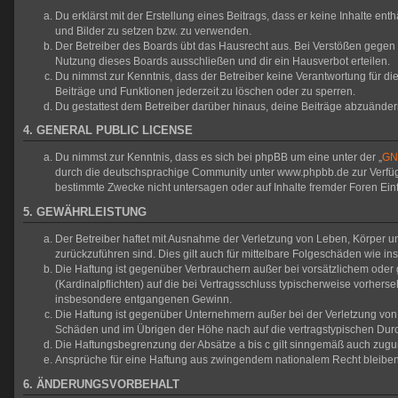
Du erklärst mit der Erstellung eines Beitrags, dass er keine Inhalte en
und Bilder zu setzen bzw. zu verwenden.
Der Betreiber des Boards übt das Hausrecht aus. Bei Verstößen gegen
Nutzung dieses Boards ausschließen und dir ein Hausverbot erteilen.
Du nimmst zur Kenntnis, dass der Betreiber keine Verantwortung für die 
Beiträge und Funktionen jederzeit zu löschen oder zu sperren.
Du gestattest dem Betreiber darüber hinaus, deine Beiträge abzuänder
4. GENERAL PUBLIC LICENSE
Du nimmst zur Kenntnis, dass es sich bei phpBB um eine unter der „
GNU
durch die deutschsprachige Community unter www.phpbb.de zur Verfügun
bestimmte Zwecke nicht untersagen oder auf Inhalte fremder Foren Ei
5. GEWÄHRLEISTUNG
Der Betreiber haftet mit Ausnahme der Verletzung von Leben, Körper und
zurückzuführen sind. Dies gilt auch für mittelbare Folgeschäden wie
Die Haftung ist gegenüber Verbrauchern außer bei vorsätzlichem oder 
(Kardinalpflichten) auf die bei Vertragsschluss typischerweise vorher
insbesondere entgangenen Gewinn.
Die Haftung ist gegenüber Unternehmern außer bei der Verletzung von 
Schäden und im Übrigen der Höhe nach auf die vertragstypischen Durc
Die Haftungsbegrenzung der Absätze a bis c gilt sinngemäß auch zuguns
Ansprüche für eine Haftung aus zwingendem nationalem Recht bleiben
6. ÄNDERUNGSVORBEHALT