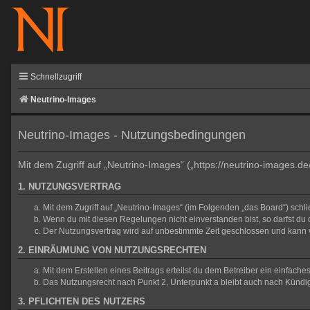
Schnellzugriff
Neutrino-Images
Neutrino-Images - Nutzungsbedingungen
Mit dem Zugriff auf „Neutrino-Images“ („https://neutrino-images.d
1. NUTZUNGSVERTRAG
Mit dem Zugriff auf „Neutrino-Images“ (im Folgenden „das Board“) sch
Wenn du mit diesen Regelungen nicht einverstanden bist, so darfst du d
Der Nutzungsvertrag wird auf unbestimmte Zeit geschlossen und kann v
2. EINRÄUMUNG VON NUTZUNGSRECHTEN
Mit dem Erstellen eines Beitrags erteilst du dem Betreiber ein einfac
Das Nutzungsrecht nach Punkt 2, Unterpunkt a bleibt auch nach Künd
3. PFLICHTEN DES NUTZERS