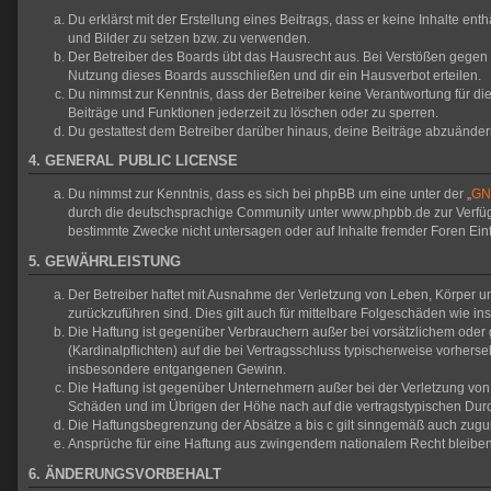
Du erklärst mit der Erstellung eines Beitrags, dass er keine Inhalte en
und Bilder zu setzen bzw. zu verwenden.
Der Betreiber des Boards übt das Hausrecht aus. Bei Verstößen gegen
Nutzung dieses Boards ausschließen und dir ein Hausverbot erteilen.
Du nimmst zur Kenntnis, dass der Betreiber keine Verantwortung für die 
Beiträge und Funktionen jederzeit zu löschen oder zu sperren.
Du gestattest dem Betreiber darüber hinaus, deine Beiträge abzuänder
4. GENERAL PUBLIC LICENSE
Du nimmst zur Kenntnis, dass es sich bei phpBB um eine unter der „
GNU
durch die deutschsprachige Community unter www.phpbb.de zur Verfügun
bestimmte Zwecke nicht untersagen oder auf Inhalte fremder Foren Ei
5. GEWÄHRLEISTUNG
Der Betreiber haftet mit Ausnahme der Verletzung von Leben, Körper und
zurückzuführen sind. Dies gilt auch für mittelbare Folgeschäden wie
Die Haftung ist gegenüber Verbrauchern außer bei vorsätzlichem oder 
(Kardinalpflichten) auf die bei Vertragsschluss typischerweise vorher
insbesondere entgangenen Gewinn.
Die Haftung ist gegenüber Unternehmern außer bei der Verletzung von 
Schäden und im Übrigen der Höhe nach auf die vertragstypischen Durc
Die Haftungsbegrenzung der Absätze a bis c gilt sinngemäß auch zuguns
Ansprüche für eine Haftung aus zwingendem nationalem Recht bleiben
6. ÄNDERUNGSVORBEHALT