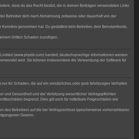
sondere, dass du das Recht besitzt, die in deinen Beiträgen verwendeten Links
der Betreiber dich nach Abmahnung zeitweise oder dauerhaft von der
 zur Kenntnis genommen hat. Du gestattest dem Betreiber, dein Benutzerkonto,
r einem Dritten Schaden zuzufügen.
B Limited (www.phpbb.com) handelt; deutschsprachige Informationen werden
 verwendet wird. Sie können insbesondere die Verwendung der Software für
nur für Schäden, die auf ein vorsätzliches oder grob fahrlässiges Verhalten
er und Gesundheit und der Verletzung wesentlicher Vertragspflichten
nittsschäden begrenzt. Dies gilt auch für mittelbare Folgeschäden wie
n des Betreibers auf die bei Vertragsschluss typischerweise vorhersehbaren
 entgangenen Gewinn.