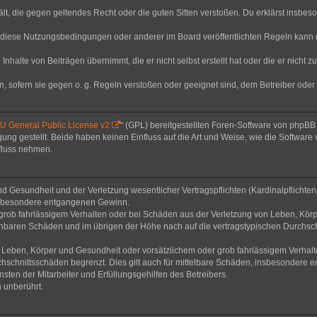
thält, die gegen geltendes Recht oder die guten Sitten verstoßen. Du erklärst insbe
 diese Nutzungsbedingungen oder anderer im Board veröffentlichten Regeln kann 
Inhalte von Beiträgen übernimmt, die er nicht selbst erstellt hat oder die er nicht
n, sofern sie gegen o. g. Regeln verstoßen oder geeignet sind, dem Betreiber ode
 General Public License v2
“ (GPL) bereitgestellten Foren-Software von phpB
g gestellt. Beide haben keinen Einfluss auf die Art und Weise, wie die Software
nfluss nehmen.
 Gesundheit und der Verletzung wesentlicher Vertragspflichten (Kardinalpflichten) 
 insbesondere entgangenen Gewinn.
grob fahrlässigem Verhalten oder bei Schäden aus der Verletzung von Leben, Körp
sehbaren Schäden und im übrigen der Höhe nach auf die vertragstypischen Durchsch
Leben, Körper und Gesundheit oder vorsätzlichem oder grob fahrlässigem Verhalte
hschnittsschäden begrenzt. Dies gilt auch für mittelbare Schäden, insbesondere
ten der Mitarbeiter und Erfüllungsgehilfen des Betreibers.
 unberührt.