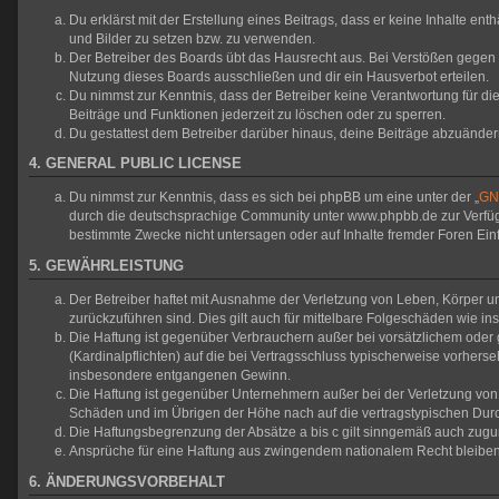
Du erklärst mit der Erstellung eines Beitrags, dass er keine Inhalte en
und Bilder zu setzen bzw. zu verwenden.
Der Betreiber des Boards übt das Hausrecht aus. Bei Verstößen gegen
Nutzung dieses Boards ausschließen und dir ein Hausverbot erteilen.
Du nimmst zur Kenntnis, dass der Betreiber keine Verantwortung für die 
Beiträge und Funktionen jederzeit zu löschen oder zu sperren.
Du gestattest dem Betreiber darüber hinaus, deine Beiträge abzuänder
4. GENERAL PUBLIC LICENSE
Du nimmst zur Kenntnis, dass es sich bei phpBB um eine unter der „
GNU
durch die deutschsprachige Community unter www.phpbb.de zur Verfügun
bestimmte Zwecke nicht untersagen oder auf Inhalte fremder Foren Ei
5. GEWÄHRLEISTUNG
Der Betreiber haftet mit Ausnahme der Verletzung von Leben, Körper und
zurückzuführen sind. Dies gilt auch für mittelbare Folgeschäden wie
Die Haftung ist gegenüber Verbrauchern außer bei vorsätzlichem oder 
(Kardinalpflichten) auf die bei Vertragsschluss typischerweise vorher
insbesondere entgangenen Gewinn.
Die Haftung ist gegenüber Unternehmern außer bei der Verletzung von 
Schäden und im Übrigen der Höhe nach auf die vertragstypischen Durc
Die Haftungsbegrenzung der Absätze a bis c gilt sinngemäß auch zuguns
Ansprüche für eine Haftung aus zwingendem nationalem Recht bleiben
6. ÄNDERUNGSVORBEHALT