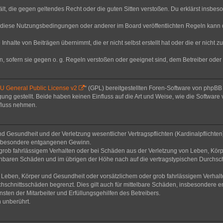
thält, die gegen geltendes Recht oder die guten Sitten verstoßen. Du erklärst insbe
 diese Nutzungsbedingungen oder anderer im Board veröffentlichten Regeln kann 
Inhalte von Beiträgen übernimmt, die er nicht selbst erstellt hat oder die er nicht
n, sofern sie gegen o. g. Regeln verstoßen oder geeignet sind, dem Betreiber ode
 General Public License v2
“ (GPL) bereitgestellten Foren-Software von phpB
g gestellt. Beide haben keinen Einfluss auf die Art und Weise, wie die Software
nfluss nehmen.
 Gesundheit und der Verletzung wesentlicher Vertragspflichten (Kardinalpflichten) 
 insbesondere entgangenen Gewinn.
grob fahrlässigem Verhalten oder bei Schäden aus der Verletzung von Leben, Körp
sehbaren Schäden und im übrigen der Höhe nach auf die vertragstypischen Durchsch
Leben, Körper und Gesundheit oder vorsätzlichem oder grob fahrlässigem Verhalte
hschnittsschäden begrenzt. Dies gilt auch für mittelbare Schäden, insbesondere
ten der Mitarbeiter und Erfüllungsgehilfen des Betreibers.
 unberührt.