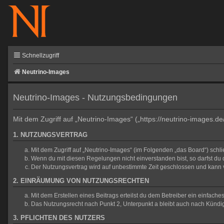
Schnellzugriff
Neutrino-Images
Neutrino-Images - Nutzungsbedingungen
Mit dem Zugriff auf „Neutrino-Images“ („https://neutrino-images.d
1. NUTZUNGSVERTRAG
Mit dem Zugriff auf „Neutrino-Images“ (im Folgenden „das Board“) sch
Wenn du mit diesen Regelungen nicht einverstanden bist, so darfst du d
Der Nutzungsvertrag wird auf unbestimmte Zeit geschlossen und kann v
2. EINRÄUMUNG VON NUTZUNGSRECHTEN
Mit dem Erstellen eines Beitrags erteilst du dem Betreiber ein einfac
Das Nutzungsrecht nach Punkt 2, Unterpunkt a bleibt auch nach Künd
3. PFLICHTEN DES NUTZERS