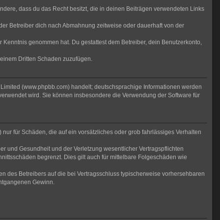
sondere, dass du das Recht besitzt, die in deinen Beiträgen verwendeten Links
der Betreiber dich nach Abmahnung zeitweise oder dauerhaft von der
 zur Kenntnis genommen hat. Du gestattest dem Betreiber, dein Benutzerkonto,
r einem Dritten Schaden zuzufügen.
B Limited (www.phpbb.com) handelt; deutschsprachige Informationen werden
 verwendet wird. Sie können insbesondere die Verwendung der Software für
nur für Schäden, die auf ein vorsätzliches oder grob fahrlässiges Verhalten
er und Gesundheit und der Verletzung wesentlicher Vertragspflichten
nittsschäden begrenzt. Dies gilt auch für mittelbare Folgeschäden wie
n des Betreibers auf die bei Vertragsschluss typischerweise vorhersehbaren
 entgangenen Gewinn.