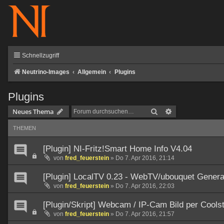
Schnellzugriff
Neutrino-Images
Allgemein
Plugins
Plugins
Suche
Erweiterte Such
Neues Thema
THEMEN
[Plugin] NI-Fritz!Smart Home Info V4.04
von
fred_feuerstein
»
Do 7. Apr 2016, 21:14
[Plugin] LocalTV 0.23 - WebTV/ubouquet Generat
von
fred_feuerstein
»
Do 7. Apr 2016, 22:03
[Plugin/Skript] Webcam / IP-Cam Bild per Cool
von
fred_feuerstein
»
Do 7. Apr 2016, 21:57