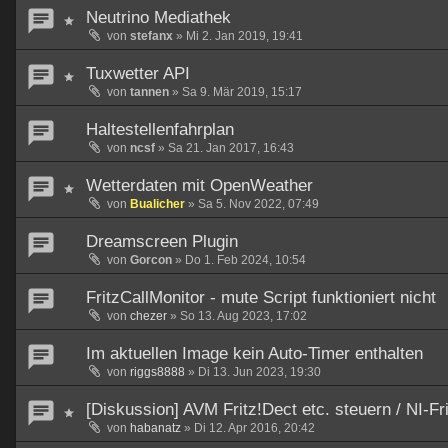
Neutrino Mediathek
von
stefanx
»
Mi 2. Jan 2019, 19:41
Tuxwetter API
von
tannen
»
Sa 9. Mär 2019, 15:17
Haltestellenfahrplan
von
ncsf
»
Sa 21. Jan 2017, 16:43
Wetterdaten mit OpenWeather
von
Bualicher
»
Sa 5. Nov 2022, 07:49
Dreamscreen Plugin
von
Gorcon
»
Do 1. Feb 2024, 10:54
FritzCallMonitor - mute Script funktioniert nicht
von
chezer
»
So 13. Aug 2023, 17:02
Im aktuellen Image kein Auto-Timer enthalten
von
riggs8888
»
Di 13. Jun 2023, 19:30
[Diskussion] AVM Fritz!Dect etc. steuern / NI-F
von
habanatz
»
Di 12. Apr 2016, 20:42