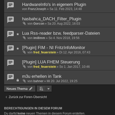
HardwareInfo's in eigenem Plugin
von
FranzJoseph
»
Sa 11. Feb 2023, 14:48
hasbahca_DACH_Filter_Plugin
von
Gorcon
»
Sa 20. Aug 2022, 16:03
Lua Rss-reader bzw. feedparser-Dateien
von
imi8mm
»
So 4. Nov 2018, 19:56
[Plugin] FIM - NI FritzInfoMonitor
von
fred_feuerstein
»
Di 12. Apr 2016, 07:43
[Plugin] LUA FHEM Steuerung
von
fred_feuerstein
»
So 1. Jan 2017, 10:46
m3u erhellen in Tank
von
bahner
»
Mi 20. Jul 2022, 19:25
Neues Thema
Zurück zur Foren-Übersicht
BERECHTIGUNGEN IN DIESEM FORUM
Du darfst
keine
neuen Themen in diesem Forum erstellen.