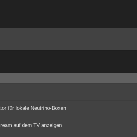
e
or für lokale Neutrino-Boxen
stream auf dem TV anzeigen