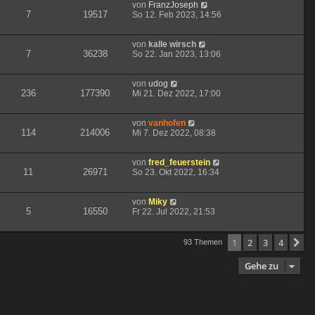
von
FranzJoseph
7
19517
So 12. Feb 2023, 14:56
von
kalle wirsch
7
36238
So 22. Jan 2023, 13:06
von
udog
236
177390
Mi 21. Dez 2022, 17:00
von
vanhofen
114
214006
Mi 7. Dez 2022, 08:38
von
fred_feuerstein
11
26971
So 23. Okt 2022, 16:34
von
Miky
5
16550
Fr 22. Jul 2022, 21:53
1
2
3
4
N
93 Themen
Gehe zu