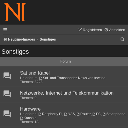
Registrieren
Anmelden
S
Neutrino-Images
Sonstiges
u
Sonstiges
c
Forum
h
e
Sat und Kabel
Unterforum:
Sat- und Transponder-News von tewsbo
Themen:
3223
Netzwerke, Internet und Telekommunikation
Themen:
9
Hardware
Unterforen:
Raspberry Pi
,
NAS
,
Router
,
PC
,
Smartphone
,
Konsole
Themen:
18