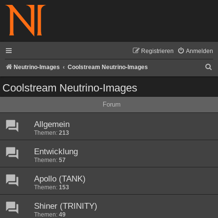
Registrieren
Anmelden
S
Neutrino-Images
Coolstream Neutrino-Images
u
Coolstream Neutrino-Images
c
Forum
h
e
Allgemein
Themen:
213
Entwicklung
Themen:
57
Apollo (TANK)
Themen:
153
Shiner (TRINITY)
Themen:
49