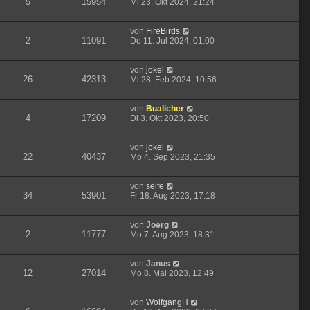
5
15954
Mi 23. Okt 2024, 21:24
von
FireBirds
2
11091
Do 11. Jul 2024, 01:00
von
jokel
26
42313
Mi 28. Feb 2024, 10:56
von
Bualicher
4
17209
Di 3. Okt 2023, 20:50
von
jokel
22
40437
Mo 4. Sep 2023, 21:35
von
seife
34
53901
Fr 18. Aug 2023, 17:18
von
Joerg
2
11777
Mo 7. Aug 2023, 18:31
von
Janus
12
27014
Mo 8. Mai 2023, 12:49
von
WolfgangH