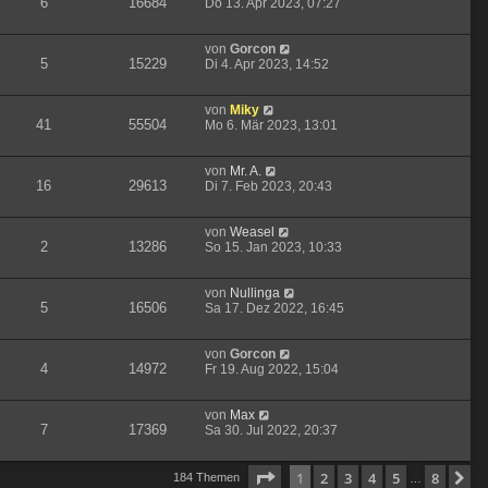
6
16684
Do 13. Apr 2023, 07:27
von
Gorcon
5
15229
Di 4. Apr 2023, 14:52
von
Miky
41
55504
Mo 6. Mär 2023, 13:01
von
Mr. A.
16
29613
Di 7. Feb 2023, 20:43
von
Weasel
2
13286
So 15. Jan 2023, 10:33
von
Nullinga
5
16506
Sa 17. Dez 2022, 16:45
von
Gorcon
4
14972
Fr 19. Aug 2022, 15:04
von
Max
7
17369
Sa 30. Jul 2022, 20:37
Seite
1
von
8
1
2
3
4
5
8
N
184 Themen
…