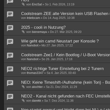
von
EnoSat
»
So 1. Feb 2026, 13:19
Coolstream ZEE alte Version kein USB Flashen 
von
Irdetocam
»
Do 14. Aug 2025, 10:38
2025 - cooli in Nutzung?
von
bienemaya
»
Do 27. Mär 2025, 09:20
Wie geht ein camd Neustart per Konsole ?
von
Nanobot
»
Mo 27. Jan 2025, 17:22
Coolstream Zee1 / Kein Bootlog / U-Boot Versio
von
Nanobot
»
So 26. Jan 2025, 17:18
NEO2 richtige Tuner Einstellung bei 2 Tunern
von
thomas3347
»
Sa 4. Jan 2025, 00:40
NEO: Keine Timeshift-/Aufnahme (kein Ton) - Box
von
alochter
»
Sa 21. Dez 2024, 11:29
NEO2 - Kanal nicht gefunden nach FEC Umstell
von
darekk
»
Sa 7. Dez 2024, 11:36
Neo startet normal und bleibt dann bei NI \ o / s