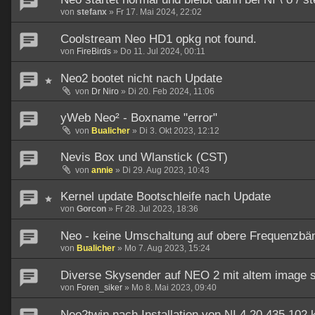
von
stefanx
»
Fr 17. Mai 2024, 22:02
Coolstream Neo HD1 opkg not found.
von
FireBirds
»
Do 11. Jul 2024, 00:11
Neo2 bootet nicht nach Update
von
Dr Niro
»
Di 20. Feb 2024, 11:06
yWeb Neo² - Boxname "error"
von
Bualicher
»
Di 3. Okt 2023, 12:12
Nevis Box und Wlanstick (CST)
von
annie
»
Di 29. Aug 2023, 10:43
Kernel update Bootschleife nach Update
von
Gorcon
»
Fr 28. Jul 2023, 18:36
Neo - keine Umschaltung auf obere Frequenzbä
von
Bualicher
»
Mo 7. Aug 2023, 15:24
Diverse Skysender auf NEO 2 mit altem image 
von
Foren_siker
»
Mo 8. Mai 2023, 09:40
Neo2twin nach Installation von NI 4.20.435.102 