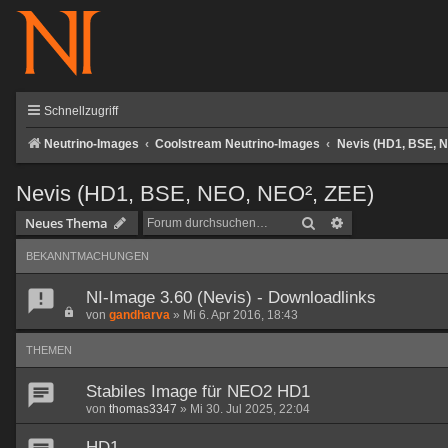
Schnellzugriff
Neutrino-Images
Coolstream Neutrino-Images
Nevis (HD1, BSE, N
Nevis (HD1, BSE, NEO, NEO², ZEE)
Suche
Erweiterte Such
Neues Thema
BEKANNTMACHUNGEN
NI-Image 3.60 (Nevis) - Downloadlinks
von
gandharva
»
Mi 6. Apr 2016, 18:43
THEMEN
Stabiles Image für NEO2 HD1
von
thomas3347
»
Mi 30. Jul 2025, 22:04
HD1