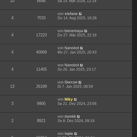
10
6646
Sa 14. Mär 2026, 12:19
von
stefanx
4
7033
Do 14. Aug 2025, 16:28
von
bienemaya
4
17223
Do 27. Mär 2025, 22:16
von
Nanobot
4
40068
Mo 27. Jan 2025, 20:43
von
Nanobot
4
11405
So 26. Jan 2025, 23:17
von
Gorcon
13
26199
Di 7. Jan 2025, 08:59
von
Miky
3
9905
Sa 21. Dez 2024, 23:06
von
darekk
2
8921
So 8. Dez 2024, 09:19
von
topie