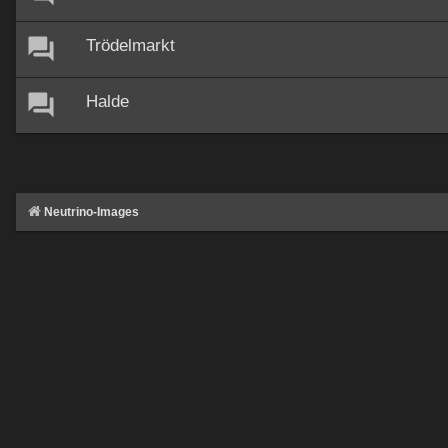
Trödelmarkt
Halde
Neutrino-Images