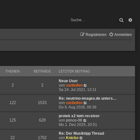
Suche
Erw
Registrieren
Anmelden
THEMEN
BEITRÄGE
LETZTER BEITRAG
Neue User
2
2
N
von
vanhofen
e
Sa 24. Jul 2021, 13:11
u
e
Re: neutrino-images.de unters…
122
1533
s
N
von
vanhofen
t
e
Do 6. Aug 2026, 06:36
e
u
r
e
protek x2 twin receiver
125
628
N
B
s
von
princo-06
e
e
t
Mo 1. Dez 2025, 20:51
u
i
e
e
t
r
Re: Der Musiktipp Thread
22
1702
N
s
r
B
von
Knicko