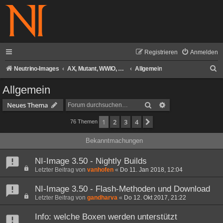
Registrieren
Anmelden
S
Neutrino-Images
AX, Mutant, WWIO, Air Digital, AXAS Neutrino-Images
Allgemein
u
Allgemein
c
Suche
Erweiterte Suche
Neues Thema
h
1
2
3
4
Nächste
76 Themen
e
Bekanntmachungen
NI-Image 3.50 - Nightly Builds
Letzter Beitrag von
vanhofen
«
Do 11. Jan 2018, 12:04
NI-Image 3.50 - Flash-Methoden und Download
Letzter Beitrag von
gandharva
«
Do 12. Okt 2017, 21:22
Info: welche Boxen werden unterstützt