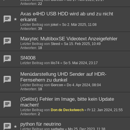
Antworten:
22
Axas e4HD USB HDD wird ab und zu nicht
erkannt
Letzter Beitrag von
jokel
«
So 2. Mär 2025, 11:08
Antworten:
39
Maxytec MultiboxSE Videotext Anzeigefehler
Letzter Beitrag von
Steed
«
Sa 15. Feb 2025, 10:49
Antworten:
18
Sf4008
Letzter Beitrag von
lilo74
«
So 5. Mai 2024, 23:17
Menüdarstellung UHD Sender auf HDR-
Fernsehern zu dunkel
Letzter Beitrag von
Gorcon
«
Do 4. Apr 2024, 08:04
Antworten:
18
(Gelöst) Fehler im Image, bitte kein Update
machen!
Letzter Beitrag von
Don de Deckelwech
«
Fr 12. Jan 2024, 21:55
Antworten:
2
python für neutrino
Letzter Beitrag von
satbaby
«
Mo 25. Dez 2023, 11:38