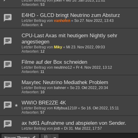
Letzter Beitrag von
jokel
«
Mo 16. Jan 2023, 21:02
Antworten:
53
E4HD - GLCD bringt Neutrino zum Absturz
Letzter Beitrag von
vanhofen
«
So 27. Nov 2022, 13:43
Antworten:
4
CPU-Last Axas mit heutigem Nightly sehr
angestiegen
Letzter Beitrag von
Miky
«
Mi 23. Nov 2022, 09:03
Antworten:
12
Filme auf der Box schneiden
Letzter Beitrag von
neutrino12
«
Fr 4. Nov 2022, 13:12
Antworten:
11
Maxytec Neutrino Mediathek Problem
Letzter Beitrag von
bahner
«
So 23. Okt 2022, 20:34
Antworten:
10
WWIO BRE2ZE 4K
Letzter Beitrag von
Kittybua1210!
«
So 16. Okt 2022, 15:11
Antworten:
57
ax hd61 Aufnahme und abspielen von Sender.
Letzter Beitrag von
jodi
«
Di 31. Mai 2022, 17:57
Neues Thema