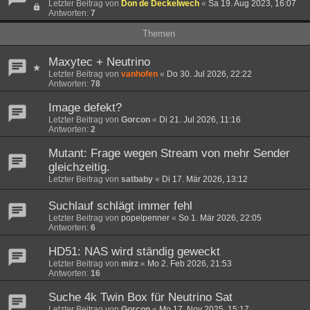
Letzter Beitrag von
Don de Deckelwech
«
Sa 19. Aug 2023, 16:07
Antworten:
7
Themen
Maxytec + Neutrino
Letzter Beitrag von
vanhofen
«
Do 30. Jul 2026, 22:22
Antworten:
78
Image defekt?
Letzter Beitrag von
Gorcon
«
Di 21. Jul 2026, 11:16
Antworten:
2
Mutant: Frage wegen Stream von mehr Sender
gleichzeitig.
Letzter Beitrag von
satbaby
«
Di 17. Mär 2026, 13:12
Suchlauf schlägt immer fehl
Letzter Beitrag von
popelpenner
«
So 1. Mär 2026, 22:05
Antworten:
6
HD51: NAS wird ständig geweckt
Letzter Beitrag von
mirz
«
Mo 2. Feb 2026, 21:53
Antworten:
16
Suche 4k Twin Box für Neutrino Sat
Letzter Beitrag von
Gorcon
«
Mo 17. Nov 2025, 15:17