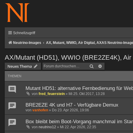
Schnellzugriff
Neutrino-Images
AX, Mutant, WWIO, Air Digital, AXAS Neutrino-Imag
AX/Mutant (HD51), WWIO (BRE2ZE4K), Air 
Suche
Erweiterte Such
Neues Thema
THEMEN
Mutant HD51: alternative Fernbedienung für Web
von
fred_feuerstein
»
Mi 25. Okt 2017, 13:28
BRE2EZE 4K und H7 - Verfügbare Demux
von
vanhofen
»
Do 23. Apr 2026, 19:06
Box bleibt beim Boot-Vorgang manchmal im Sta
von
neutrino12
»
Mi 22. Apr 2026, 22:35