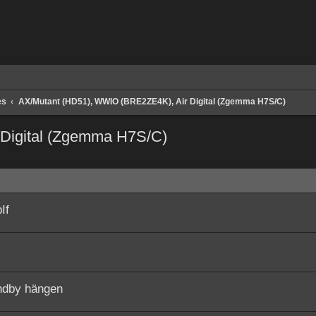
es
AX/Mutant (HD51), WWIO (BRE2ZE4K), Air Digital (Zgemma H7S/C)
Digital (Zgemma H7S/C)
e
If
ndby hängen