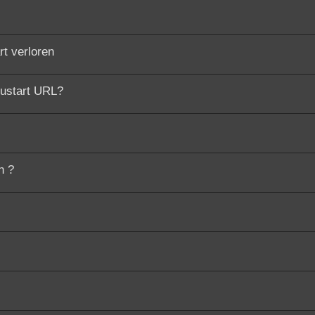
t verloren
eustart URL?
n ?