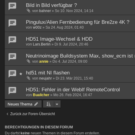
Bild in Bild verfügbar ?
von
bahner
»
So 10. Nov 2024, 14:14
Pingulux/Alien Fernbedienung für Bre2ze 4K ?
von
w00z
»
Sa 24. Aug 2024, 01:40
HD51 Image-Wechsel & HDD
von
Lars.Berlin
»
Di 9. Jul 2024, 20:46
Neutrinoimage Buildsystem Max, show_ecm ist n
von
annie
»
Do 4. Jul 2024, 09:00
hd51 mit NI flashen
von
neujahr
»
Di 23. Mär 2021, 15:40
HD51: Fehler in der WebIf RemoteControl
von
Bualicher
»
Mo 26. Feb 2024, 16:47
Neues Thema
Zurück zur Foren-Übersicht
BERECHTIGUNGEN IN DIESEM FORUM
Du darfst
keine
neuen Themen in diesem Forum erstellen.