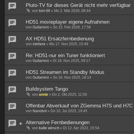
Pluto-TV für dieses Gerät nicht mehr verfügbar
von
tom-66
»
Mo 2. Mär 2026, 08:44
HD51 movieplayer eigene Aufnahmen
von
Guitarrero
»
So 15. Feb 2026, 17:56
AX HD51 Ersatzfernbedienung
von
stefanx
»
Mo 17. Nov 2025, 15:49
Re: HD51-nur ein Tuner funktioniert
von
Guitarrero
»
Di 18. Nov 2025, 09:17
HD51 Streamen im Standby Modus
von
Guitarrero
»
So 16. Nov 2025, 18:14
Buildsystem Tango
von
annie
»
Do 2. Okt 2025, 11:56
Offenbar Abverkauf von ZGemma H7S und H7C d
von
Nanobot
»
Do 10. Jul 2025, 19:45
Alternative Fernbedienungen
von
kalle wirsch
»
Di 12. Apr 2022, 15:54