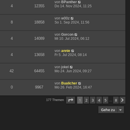
von
BPanther
4
12355
Do 14. Nov 2024, 11:25
von
w00z
8
18858
So 1. Sep 2024, 11:56
von
Gorcon
4
14089
Mi 10. Jul 2024, 06:12
von
annie
4
13658
Fr 5. Jul 2024, 08:14
von
jokel
42
64455
Mo 24. Jun 2024, 09:27
von
Bualicher
0
9967
Mo 26. Feb 2024, 16:47
Seite
1
von
8
1
2
3
4
5
8
N
177 Themen
…
Gehe zu