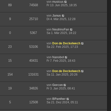
von
musicus
89
74568
Fr 13. Jun 2025, 18:35
von
Janus
9
25710
Di 4. Mär 2025, 12:28
von
NeutrinoFan
0
5367
Sa 1. Mär 2025, 18:22
von
Don de Deckelwech
23
53106
Sa 22. Feb 2025, 17:23
von
Nanobot
15
40431
Fr 7. Feb 2025, 18:43
von
Don de Deckelwech
154
131631
Sa 11. Jan 2025, 20:26
von
Gorcon
19
34826
Fr 3. Jan 2025, 08:41
von
BPanther
5
12508
Sa 21. Dez 2024, 05:11