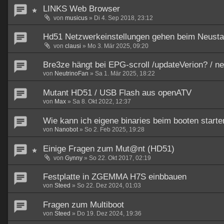
LINKS Web Browser
von
musicus
»
Di 4. Sep 2018, 23:12
Hd51 Netzwerkeinstellungen gehen beim Neustar
von
clausi
»
Mo 3. Mär 2025, 09:20
Bre3ze hängt bei EPG-scroll /updateVerion? / n
von
NeutrinoFan
»
Sa 1. Mär 2025, 18:22
Mutant HD51 / USB Flash aus openATV
von
Max
»
Sa 8. Okt 2022, 12:37
Wie kann ich eigene binaries beim booten starte
von
Nanobot
»
So 2. Feb 2025, 19:28
Einige Fragen zum Mut@nt (HD51)
von
Gynny
»
So 22. Okt 2017, 02:19
Festplatte in ZGEMMA H7S einbbauen
von
Steed
»
So 22. Dez 2024, 01:03
Fragen zum Multiboot
von
Steed
»
Do 19. Dez 2024, 19:36