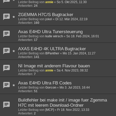
Letzter Beitrag von
annie
«
So 5. Okt 2025, 11:30
Antworten:
24
ZGEMMA H7C/S Bugtracker
Letzter Beitrag von
jokel
«
Di 12. Mär 2024, 22:19
Antworten:
160
Axas E4HD Ultra Tunersteuerung
Letzter Beitrag von
kalle wirsch
«
So 18. Feb 2024, 16:01
Antworten:
17
AXAS E4HD 4K ULTRA Bugtracker
Letzter Beitrag von
BPanther
«
Mo 15. Jan 2024, 11:27
Antworten:
141
NI Image mit anderem Flavour bauen
Letzter Beitrag von
annie
«
Sa 4. Nov 2023, 08:32
Antworten:
7
Axas E4HD Ultra FB Codes
Letzter Beitrag von
Gorcon
«
Mo 3. Jul 2023, 16:44
Antworten:
51
Buildfehler bei make init / image fuer Zgemma
H7C mit leerem Download-Ordner
Letzter Beitrag von
[MCP]
«
Fr 18. Nov 2022, 13:33
Antworten:
2