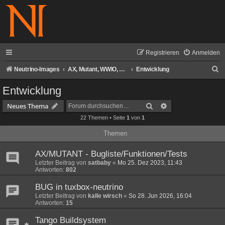
Registrieren
Anmelden
S
Neutrino-Images
AX, Mutant, WWIO, Air Digital, AXAS Neutrino-Images
Entwicklung
u
Entwicklung
c
Suche
Erweiterte Suche
Neues Thema
h
22 Themen • Seite
1
von
1
e
Themen
AX/MUTANT - Bugliste/Funktionen/Tests
Letzter Beitrag von
satbaby
«
Mo 25. Dez 2023, 11:43
Antworten:
802
BUG in tuxbox-neutrino
Letzter Beitrag von
kalle wirsch
«
So 28. Jun 2026, 16:04
Antworten:
15
Tango Buildsystem