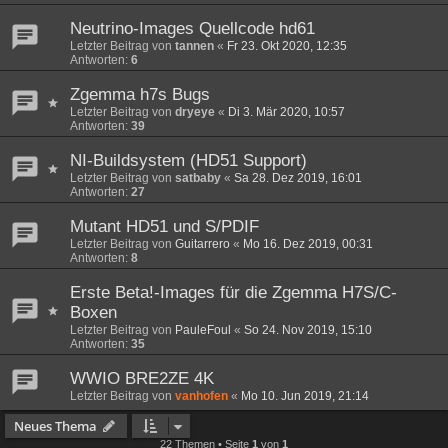
Neutrino-Images Quellcode hd61
Letzter Beitrag von
tannen
«
Fr 23. Okt 2020, 12:35
Antworten:
6
Zgemma h7s Bugs
Letzter Beitrag von
dryeye
«
Di 3. Mär 2020, 10:57
Antworten:
39
NI-Buildsystem (HD51 Support)
Letzter Beitrag von
satbaby
«
Sa 28. Dez 2019, 16:01
Antworten:
27
Mutant HD51 und S/PDIF
Letzter Beitrag von
Guitarrero
«
Mo 16. Dez 2019, 00:31
Antworten:
8
Erste Beta!-Images für die Zgemma H7S/C-
Boxen
Letzter Beitrag von
PauleFoul
«
So 24. Nov 2019, 15:10
Antworten:
35
WWIO BRE2ZE 4K
Letzter Beitrag von
vanhofen
«
Mo 10. Jun 2019, 21:14
Neues Thema
22 Themen • Seite
1
von
1