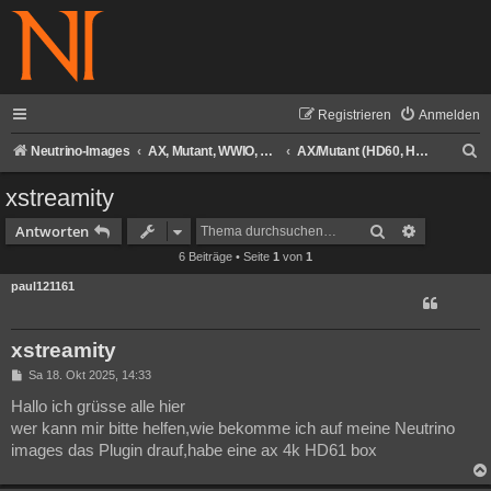
Registrieren
Anmelden
S
Neutrino-Images
AX, Mutant, WWIO, Air Digital, AXAS Neutrino-Images
AX/Mutant (HD60, HD61)
u
xstreamity
c
Suche
Erweiterte
Antworten
h
6 Beiträge • Seite
1
von
1
e
paul121161
xstreamity
B
Sa 18. Okt 2025, 14:33
e
i
Hallo ich grüsse alle hier
t
wer kann mir bitte helfen,wie bekomme ich auf meine Neutrino
r
a
images das Plugin drauf,habe eine ax 4k HD61 box
g