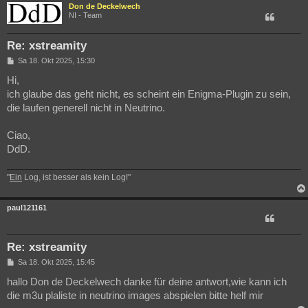
Don de Deckelwech
NI - Team
Re: xstreamity
B
Sa 18. Okt 2025, 15:30
e
i
Hi,
t
ich glaube das geht nicht, es scheint ein Enigma-Plugin zu sein,
r
a
die laufen generell nicht in Neutrino.
g
Ciao,
DdD.
"
Ein
Log, ist besser als kein Log!"
paul121161
Re: xstreamity
B
Sa 18. Okt 2025, 15:45
e
i
hallo Don de Deckelwech danke für deine antwort,wie kann ich
t
die m3u plaliste in neutrino images abspielen bitte helf mir
r
a