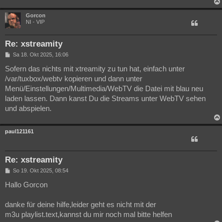
g
Gorcon
NI - VIP
Re: xstreamity
B
Sa 18. Okt 2025, 16:06
e
i
Sofern das nichts mit xtreamity zu tun hat, einfach unter
t
/var/tuxbox/webtv kopieren und dann unter
r
a
Menü/Einstellungen/Multimedia/WebTV die Datei mit blau neu
g
laden lassen. Dann kanst Du die Streams unter WebTV sehen
und abspielen.
paul121161
Re: xstreamity
B
So 19. Okt 2025, 08:54
e
i
Hallo Gorcon
t
r
a
danke für deine hilfe,leider geht es nicht mit der
g
m3u playlist.text,kannst du mir noch mal bitte helfen