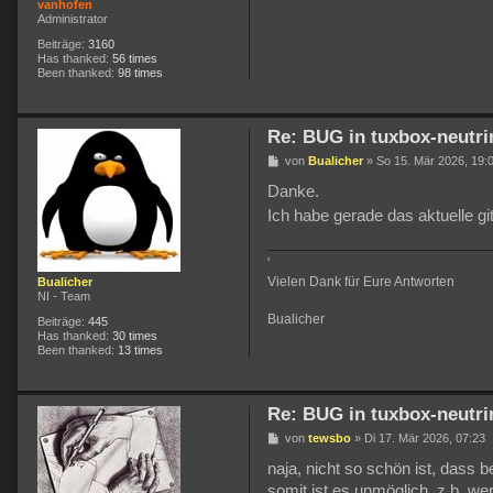
vanhofen
Administrator
Beiträge:
3160
Has thanked:
56 times
Been thanked:
98 times
Re: BUG in tuxbox-neutri
B
von
Bualicher
»
So 15. Mär 2026, 19:
e
i
Danke.
t
Ich habe gerade das aktuelle g
r
a
g
'
Vielen Dank für Eure Antworten
Bualicher
NI - Team
Bualicher
Beiträge:
445
Has thanked:
30 times
Been thanked:
13 times
Re: BUG in tuxbox-neutri
B
von
tewsbo
»
Di 17. Mär 2026, 07:23
e
i
naja, nicht so schön ist, dass b
t
somit ist es unmöglich, z.b. w