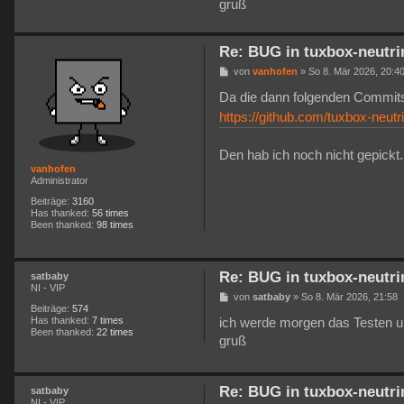
a
gruß
g
[HAL: 004ff9a8:init  ]
Re: BUG in tuxbox-neutri
[HAL: 004ff9a8:init  ]
B
von
vanhofen
»
So 8. Mär 2026, 20:4
[https @ 0x11a0950] HTT
e
[hls @ 0x3569080] Faile
i
Da die dann folgenden Commits
t
[hls @ 0x3569080] Segm
https://github.com/tuxbox-neutr
r
[HAL: 004ff9a8:init  ]
a
[HAL: 004ff9a8:init  ]
g
Den hab ich noch nicht gepickt
[HAL: 004ff9a8:init  ]
vanhofen
[HAL: 004ff9a8:init  ]
Administrator
[HAL: 004ff9a8:init  ]
[HAL: 004ff9a8:init  ]
Beiträge:
3160
Has thanked:
56 times
[https @ 0x8174c10] Op
Been thanked:
98 times
[https @ 0x1285730] re
User-Agent: Lavf/61.7.1
Accept: */*

Re: BUG in tuxbox-neutri
satbaby
Range: bytes=0-

NI - VIP
Connection: keep-alive

B
von
satbaby
»
So 8. Mär 2026, 21:58
Host: manifest.googlevi
e
Beiträge:
574
i
Has thanked:
7 times
ich werde morgen das Testen u
Icy-MetaData: 1

t
Been thanked:
22 times
gruß
r
a
g
[hls @ 0x3569080] Skip 
Re: BUG in tuxbox-neutri
satbaby
NI - VIP