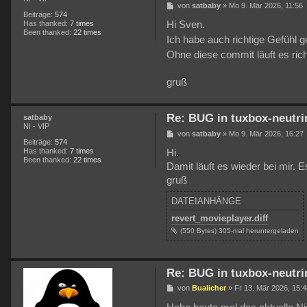
B
von
satbaby
»
Mo 9. Mär 2026, 11:56
e
Beiträge:
574
i
Has thanked:
7 times
Hi Sven.
t
Been thanked:
22 times
Ich habe auch richtige Gefühl 
r
a
Ohne diese commit läuft es rich
g
gruß
Re: BUG in tuxbox-neutri
satbaby
NI - VIP
B
von
satbaby
»
Mo 9. Mär 2026, 16:27
e
Beiträge:
574
i
Has thanked:
7 times
Hi.
t
Been thanked:
22 times
Damit läuft es wieder bei mir. 
r
a
gruß
g
DATEIANHÄNGE
revert_movieplayer.diff
(550 Bytes) 305-mal heruntergeladen
Re: BUG in tuxbox-neutri
B
von
Bualicher
»
Fr 13. Mär 2026, 15:4
e
i