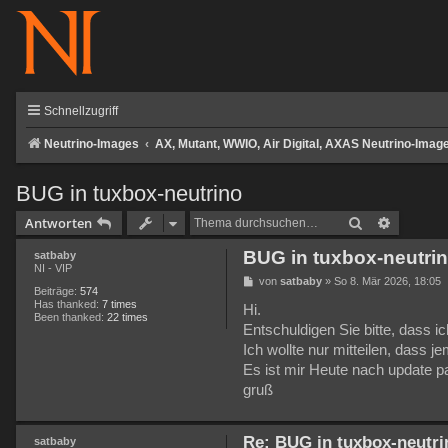
Schnellzugriff
Neutrino-Images
AX, Mutant, WWIO, Air Digital, AXAS Neutrino-Imag
BUG in tuxbox-neutrino
Suche
Erweiter
Antworten
BUG in tuxbox-neutri
satbaby
NI - VIP
B
von
satbaby
»
So 8. Mär 2026, 18:05
Beiträge:
574
e
Has thanked:
7 times
i
Hi.
Been thanked:
22 times
t
Entschuldigen Sie bitte, dass i
r
a
Ich wollte nur mitteilen, dass 
g
Es ist mir Heute nach update pa
gruß
Re: BUG in tuxbox-neutri
satbaby