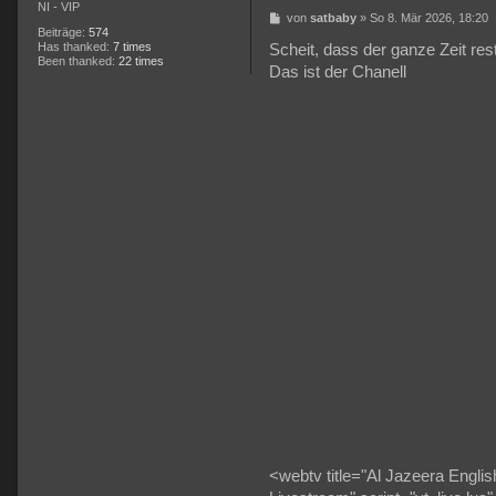
NI - VIP
B
von
satbaby
»
So 8. Mär 2026, 18:20
e
Beiträge:
574
i
Has thanked:
7 times
Scheit, dass der ganze Zeit rest
t
Been thanked:
22 times
Das ist der Chanell
r
a
g
<webtv title="Al Jazeera English