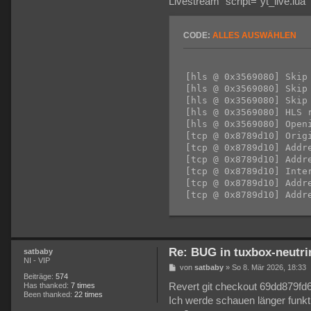
Livestream" script="yt_live.lua
CODE:
ALLES AUSWÄHLEN
[hls @ 0x3569080] Skip 
[hls @ 0x3569080] Skip 
[hls @ 0x3569080] Skip
[hls @ 0x3569080] HLS 
[hls @ 0x3569080] Open
[tcp @ 0x8789d10] Origi
[tcp @ 0x8789d10] Addre
[tcp @ 0x8789d10] Addre
[tcp @ 0x8789d10] Inter
[tcp @ 0x8789d10] Addre
[tcp @ 0x8789d10] Addre
[tcp @ 0x8789d10] Star
[tcp @ 0x8789d10] Succ
[https @ 0x11a0950] re
User-Agent: Lavf/61.7.1
Re: BUG in tuxbox-neutri
satbaby
Accept: */*

NI - VIP
Range: bytes=0-

B
von
satbaby
»
So 8. Mär 2026, 18:33
e
Beiträge:
574
Connection: keep-alive

i
Has thanked:
7 times
Revert git checkout 69dd879fd
Host: rr3---sn-4g5edndr
t
Been thanked:
22 times
Ich werde schauen länger funkti
Icy-MetaData: 1

r