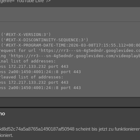
" genre="YouTube Live" />
('#EXT-X-VERSION:3')

('#EXT-X-DISCONTINUITY-SEQUENCE:3')

 ('#EXT-X-PROGRAM-DATE-TIME:2026-03-08T17:15:55.112+00:00
request for url 'https://rr3---sn-4g5edndr.googlevideo.c
ing 'https://rr3---sn-4g5edndr.googlevideo.com/videoplay
nal list of addresses:

ss 172.217.133.232 port 443

ss 2a00:1450:4001:24::8 port 443

leaved list of addresses:

ss 172.217.133.232 port 443

ss 2a00:1450:4001:24::8 port 443

ting connection attempt to 172.217.133.232 port 443

essfully connected to 172.217.133.232 port 443

quest: GET /videoplayback/id/gCNeDWCI0vo.4/itag/96/sourc
00

no
6d8d52c74a5a8765a1490187af50948 scheint bis jetzt zu funktionieren
.googlevideo.com

oniert.