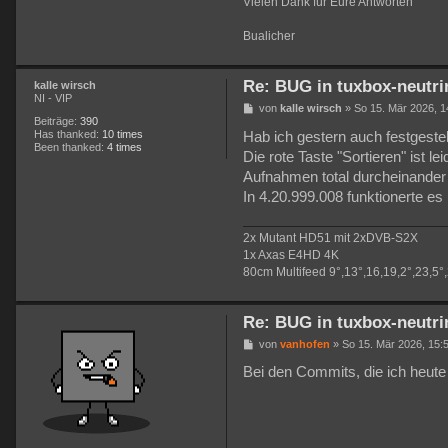
Vielen Dank für Eure Antworten
Bualicher
Re: BUG in tuxbox-neutri
kalle wirsch
NI - VIP
B
von
kalle wirsch
»
So 15. Mär 2026, 1
e
Beiträge:
390
i
Has thanked:
10 times
Hab ich gestern auch festgestell
t
Been thanked:
4 times
Die rote Taste "Sortieren" ist le
r
a
Aufnahmen total durcheinander 
g
In 4.20.999.008 funktionerte es
2x Mutant HD51 mit 2xDVB-S2X
1x Axas E4HD 4K
80cm Multifeed 9°,13°,16,19,2°,23,5°
Re: BUG in tuxbox-neutri
B
von
vanhofen
»
So 15. Mär 2026, 15:
e
i
Bei den Commits, die ich heute 
t
r
a
g