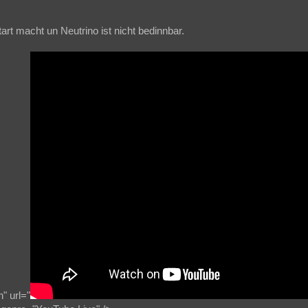
art macht un Neutrino ist nicht bedinnbar.
" url="