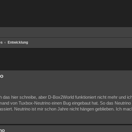
es
Entwicklung
te Suche
no
ch das hier schreibe, aber D-Box2World funktioniert nicht mehr und ich
jemand von Tuxbox-Neutrino einen Bug eingebaut hat. So das Neutrino 
ssiert. Neutrino ist mir schon Jahre nicht hängen geblieben. Ich mach
no