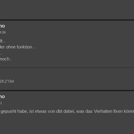
no
4:06
t .
ider ohne funktion .
.
 noch .
,28,2°Ost
no
51
gepusht habe, ist etwas von dbt dabei, was das Verhalten fixen könn