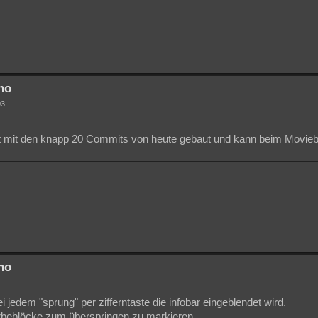
no
03
it mit den knapp 20 Commits von heute gebaut und kann beim Moviebro
no
ei jedem "sprung" per zifferntaste die infobar eingeblendet wird.
erbeblöcke zum überspringen zu markieren.