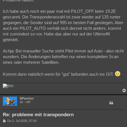
Probleme haben.
Ich habe auch noch ein paar mal mit PILOT_OFF beim 19.2E
gescannt. Die Transponderanzahl ist zwar wieder auf 135 runter
gegangen, die Sender sind auf 995 im besten Fall gestiegen. Aber
auch ein PILOT_AUTO verhält sich derzeit nicht anders, kommt
mir zumindest so vor. Habe das aber nur auf der Ultimo4K
getestet.
Achja: Bei manueller Suche steht Pilot immer auf Auto - also nicht
wundern. Die Änderungen betreffen nur einen kompletten Scan
eines oder mehrerer Satelliten.
Kommt dann natürlich wenn für "gut" befunden auch ins GIT.
BPanther
NI - VIP
Re: probleme mit transpondern
B
Do 2. Jul 2026, 07:54
e