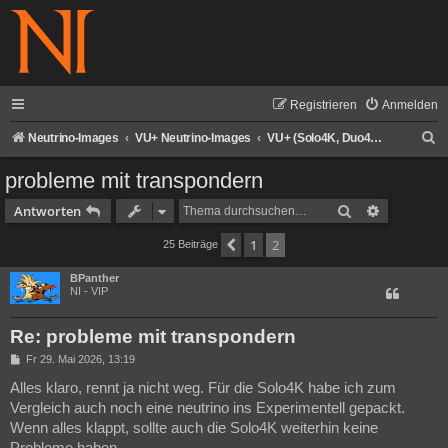
Registrieren
Anmelden
S
Neutrino-Images
VU+ Neutrino-Images
VU+ (Solo4K, Duo4K, Duo4KSE, Ultimo4K, Zero4K, Uno4K, Uno4KSE)
u
probleme mit transpondern
c
Suche
Erweiterte
Antworten
h
1
2
Vorherige
25 Beiträge
e
BPanther
NI - VIP
Re: probleme mit transpondern
B
Fr 29. Mai 2026, 13:19
e
i
Alles klaro, rennt ja nicht weg. Für die Solo4K habe ich zum
t
Vergleich auch noch eine neutrino ins Experimentell gepackt.
r
a
Wenn alles klappt, sollte auch die Solo4K weiterhin keine
g