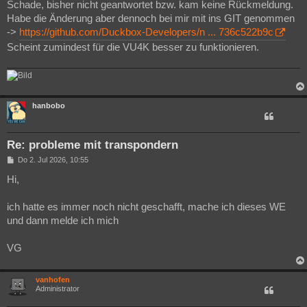
i
Schade, bisher nicht geantwortet bzw. kam keine Rückmeldung.
t
Habe die Änderung aber dennoch bei mir mit ins GIT genommen
r
a
->
https://github.com/Duckbox-Developers/n ... 736c522b9c
g
Scheint zumindest für die VU4K besser zu funktionieren.
hanbobo
Re: probleme mit transpondern
B
Do 2. Jul 2026, 10:55
e
i
Hi,
t
r
a
ich hatte es immer noch nicht geschafft, mache ich dieses WE
g
und dann melde ich mich
VG
vanhofen
Administrator