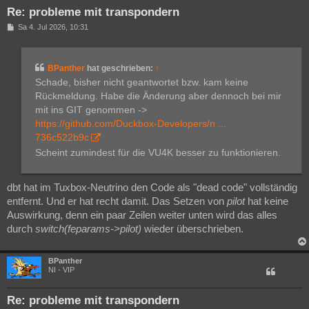
Re: probleme mit transpondern
B
Sa 4. Jul 2026, 10:31
e
i
t
r
BPanther
hat geschrieben:
↑
a
g
Schade, bisher nicht geantwortet bzw. kam keine
Rückmeldung. Habe die Änderung aber dennoch bei mir
mit ins GIT genommen ->
https://github.com/Duckbox-Developers/n ...
736c522b9c
Scheint zumindest für die VU4K besser zu funktionieren.
dbt hat im Tuxbox-Neutrino den Code als "dead code" vollständig
entfernt. Und er hat recht damit. Das Setzen von
pilot
hat keine
Auswirkung, denn ein paar Zeilen weiter unten wird das alles
durch
switch(feparams->pilot)
wieder überschrieben.
BPanther
NI - VIP
Re: probleme mit transpondern