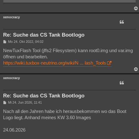
xenocracy
Re: Suche das CS Tank Bootlogo
B
Mo 24. Okt 2022, 04:02
e
i
NewTuxFlash Tool (jffs2 Filesystem) kann root0.img und var.img
t
öffnen und bearbeiten.
r
a
https://wiki.tuxbox-neutrino.org/wiki/N ... lash_Tools
g
xenocracy
Re: Suche das CS Tank Bootlogo
B
Mi 24. Jun 2026, 11:41
e
i
Nach all den Jahren habe ich herausbekommen wo das Boot
t
Logo liegt. Anhand meines KW 3.60 Images
r
a
g
24.06.2026