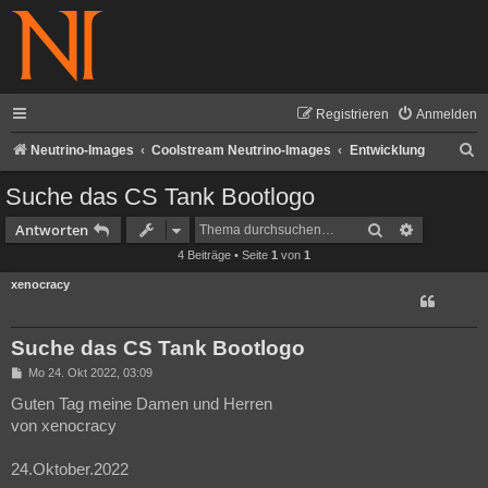
Registrieren
Anmelden
S
Neutrino-Images
Coolstream Neutrino-Images
Entwicklung
u
Suche das CS Tank Bootlogo
c
Suche
Erweiterte
Antworten
h
4 Beiträge • Seite
1
von
1
e
xenocracy
Suche das CS Tank Bootlogo
B
Mo 24. Okt 2022, 03:09
e
i
Guten Tag meine Damen und Herren
t
von xenocracy
r
a
g
24.Oktober.2022