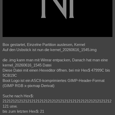
Box gestartet, Einzelne Partition auslesen, Kernel
Auf den Usbstick ist nun die kernel_20260616_1545.img
die .img kann man mit Winrar entpacken, Danach hat man eine
kernel_20260616_1545 Datei
Diese Datei mit einen Hexeditor öffnen. bei mir Hex$ 47999C bis
5CB19C
Boot Logo ist ein ASCII-komprimiertes GIMP-Header-Format
(GIMP RGB x-pixmap Derivat)
Suche nach Hex$:
21212121212121212121212121212121212121212121212121212
121 usw.
bis zum letzten Hex$: 21